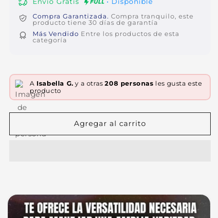
Envío Gratis
• Disponible
Compra Garantizada.
Compra tranquilo, este
producto tiene 30 días de garantía
Más Vendido
Entre los productos de esta
categoría
A
Isabella G.
y a otras
208 personas
les gusta este
producto
Agregar al carrito