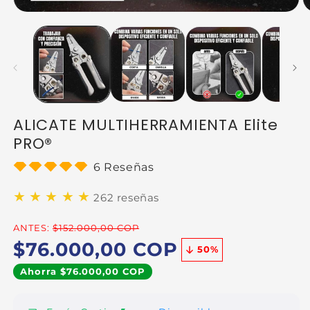
ALICATE MULTIHERRAMIENTA Elite
PRO®
6 Reseñas
★
★
★
★
★
262 reseñas
ANTES:
$152.000,00 COP
$76.000,00 COP
50
%
Ahorra $76.000,00 COP